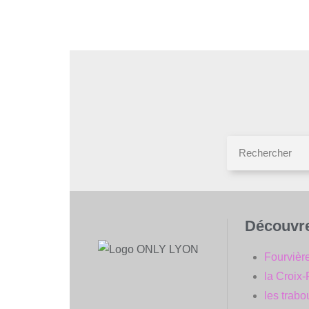
Découvr
Fourvièr
la Croix
les trabo