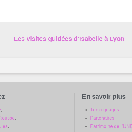
Les visites guidées d’Isabelle à Lyon
ez
En savoir plus
e
,
Témoignages
-Rousse
,
Partenaires
ules
,
Patrimoine de l’U