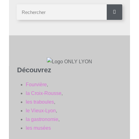
Découvrez
Fourvière
,
la Croix-Rousse
,
les traboules
,
le Vieux-Lyon
,
la gastronomie
,
les musées